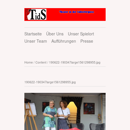
Startseite
Über Uns
Unser Spielort
Unser Team
Aufführungen
Presse
Home
/
Content
/
190622-190347large1561298955.jpg
190622-190347large1561298955.jpg