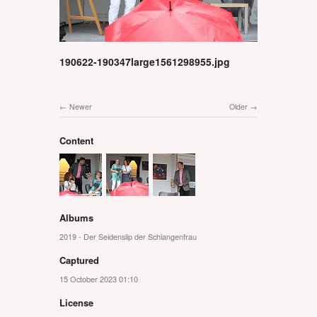
190622-190347large1561298955.jpg
Newer
Older
Content
Albums
2019 - Der Seidenslip der Schlangenfrau
Captured
15 October 2023 01:10
License