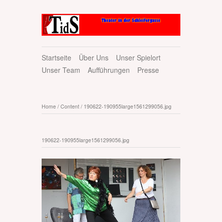
Startseite
Über Uns
Unser Spielort
Unser Team
Aufführungen
Presse
Home
/
Content
/
190622-190955large1561299056.jpg
190622-190955large1561299056.jpg