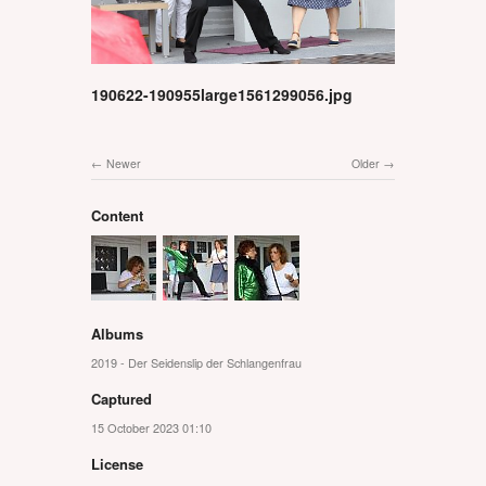
190622-190955large1561299056.jpg
Newer
Older
Content
Albums
2019 - Der Seidenslip der Schlangenfrau
Captured
15 October 2023 01:10
License