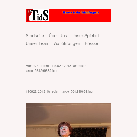
Startseite
Über Uns
Unser Spielort
Unser Team
Aufführungen
Presse
Home
/
Content
/
190622-201310medium-
large1561299689.jpg
190622-201310medium-large1561299689.jpg