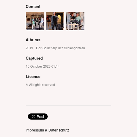
Content
Albums
2019 - Der Seidenslip der Schlangenfrau
Captured
15 October 2023 01:14
License
© All rights reserved
Impressum & Datenschutz