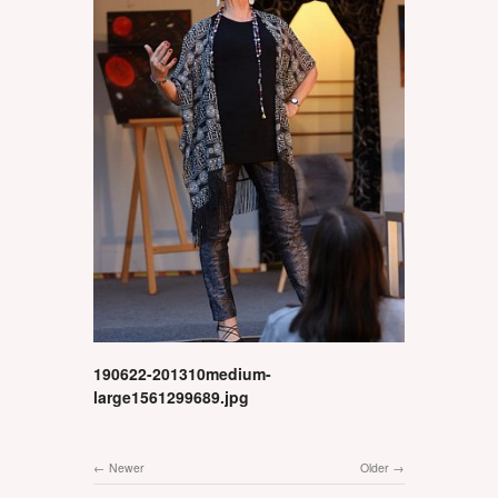
190622-201310medium-
large1561299689.jpg
Newer
Older